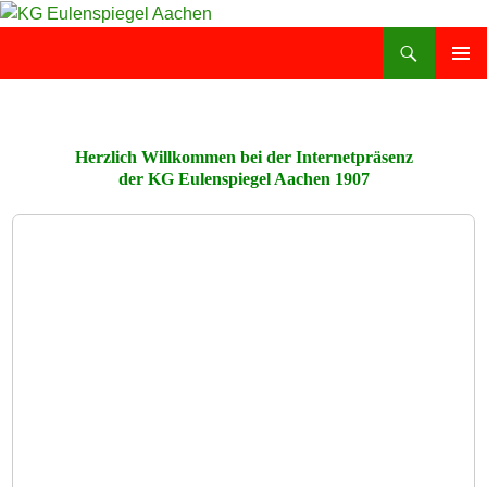
Zum
Inhalt
Suchen
KG Eulenspiegel Aachen
springen
PRIMÄR
MENÜ
Herzlich Willkommen bei der Internetpräsenz
der KG Eulenspiegel Aachen 1907