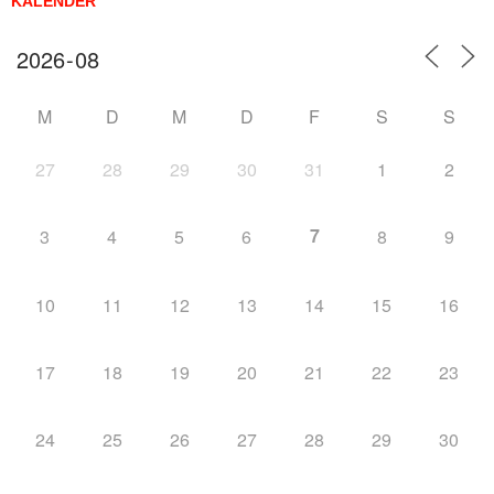
KALENDER
M
D
M
D
F
S
S
27
28
29
30
31
1
2
7
3
4
5
6
8
9
10
11
12
13
14
15
16
17
18
19
20
21
22
23
24
25
26
27
28
29
30