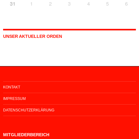
31
1
2
3
4
5
6
UNSER AKTUELLER ORDEN
KONTAKT
IMPRESSUM
DATENSCHUTZERKLÄRUNG
MITGLIEDERBEREICH