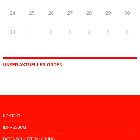
24
25
26
27
28
29
30
31
1
2
3
4
5
6
UNSER AKTUELLER ORDEN
KONTAKT
IMPRESSUM
DATENSCHUTZERKLÄRUNG