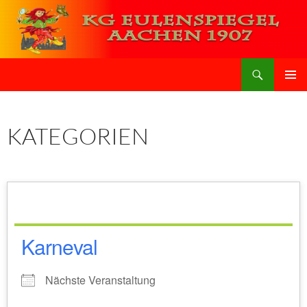
Zum
Inhalt
springen
Suchen
KG Eulenspiegel Aachen
PRIMÄR
MENÜ
KATEGORIEN
Karneval
Nächste Veranstaltung