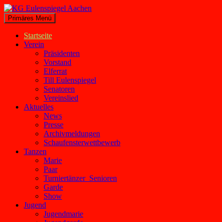
Zum
Inhalt
Suchen
Primäres Menü
springen
KG Eulenspiegel Aachen
Startseite
Verein
Präsidenten
Vorstand
Elferrat
Till Eulenspiegel
Senatoren
Vereinslied
Aktuelles
News
Presse
Archivmeldungen
Schaufensterwettbewerb
Tanzen
Marie
Paar
Turniertänzer_Senioren
Garde
Show
Jugend
Jugendmarie