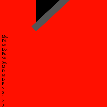
Mo.
Di.
Mi.
Do.
Fr.
Sa.
So.
M
D
M
D
F
S
S
1
2
3