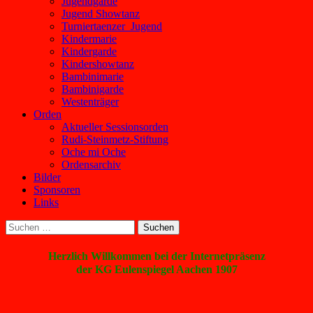
Jugendgarde
Jugend Showtanz
Turniertaenzer_Jugend
Kindermarie
Kindergarde
Kindershowtanz
Bambinimarie
Bambinigarde
Westenträger
Orden
Aktueller Sessionsorden
Rudi-Steinmetz-Stiftung
Oche mi Oche
Ordensarchiv
Bilder
Sponsoren
Links
Suchen
nach:
Herzlich Willkommen bei der Internetpräsenz
der KG Eulenspiegel Aachen 1907