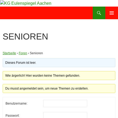
Zum
Inhalt
Suchen
KG Eulenspiegel Aachen
springen
PRIMÄR
MENÜ
SENIOREN
Startseite
›
Foren
›
Senioren
Dieses Forum ist leer.
Wie ärgerlich! Hier wurden keine Themen gefunden.
Du musst angemeldet sein, um neue Themen zu erstellen.
Benutzername:
Passwort: