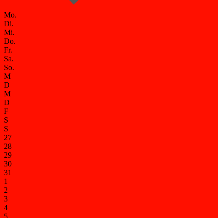
Mo.
Di.
Mi.
Do.
Fr.
Sa.
So.
M
D
M
D
F
S
S
27
28
29
30
31
1
2
3
4
5