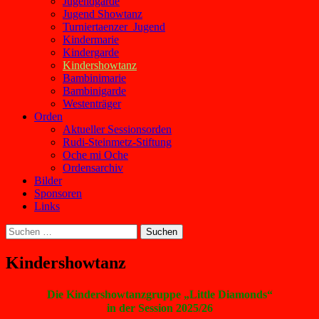
Jugendgarde
Jugend Showtanz
Turniertaenzer_Jugend
Kindermarie
Kindergarde
Kindershowtanz
Bambinimarie
Bambinigarde
Westenträger
Orden
Aktueller Sessionsorden
Rudi-Steinmetz-Stiftung
Oche mi Oche
Ordensarchiv
Bilder
Sponsoren
Links
Suchen
nach:
Kindershowtanz
Die Kindershowtanzgruppe „Little Diamonds“
in der Session 2025/26