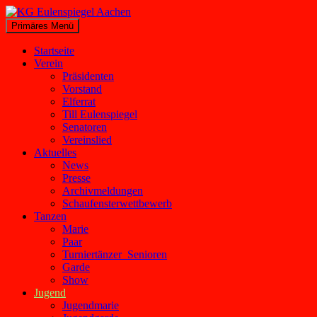
Zum
Inhalt
Suchen
Primäres Menü
springen
KG Eulenspiegel Aachen
Startseite
Verein
Präsidenten
Vorstand
Elferrat
Till Eulenspiegel
Senatoren
Vereinslied
Aktuelles
News
Presse
Archivmeldungen
Schaufensterwettbewerb
Tanzen
Marie
Paar
Turniertänzer_Senioren
Garde
Show
Jugend
Jugendmarie