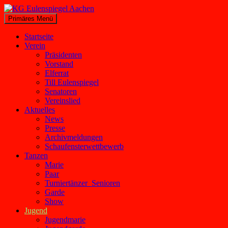
Zum
Inhalt
Suchen
Primäres Menü
springen
KG Eulenspiegel Aachen
Startseite
Verein
Präsidenten
Vorstand
Elferrat
Till Eulenspiegel
Senatoren
Vereinslied
Aktuelles
News
Presse
Archivmeldungen
Schaufensterwettbewerb
Tanzen
Marie
Paar
Turniertänzer_Senioren
Garde
Show
Jugend
Jugendmarie