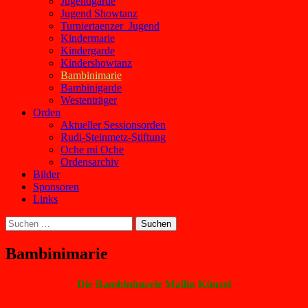
Jugendgarde
Jugend Showtanz
Turniertaenzer_Jugend
Kindermarie
Kindergarde
Kindershowtanz
Bambinimarie
Bambinigarde
Westenträger
Orden
Aktueller Sessionsorden
Rudi-Steinmetz-Stiftung
Oche mi Oche
Ordensarchiv
Bilder
Sponsoren
Links
Suchen
nach:
Bambinimarie
Die Bambinimarie Mailin Künzel