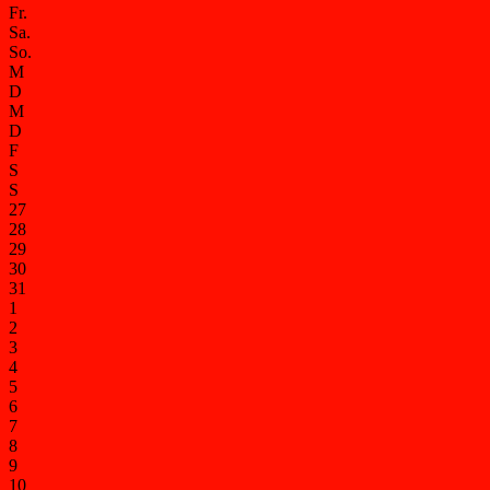
Fr.
Sa.
So.
M
D
M
D
F
S
S
27
28
29
30
31
1
2
3
4
5
6
7
8
9
10