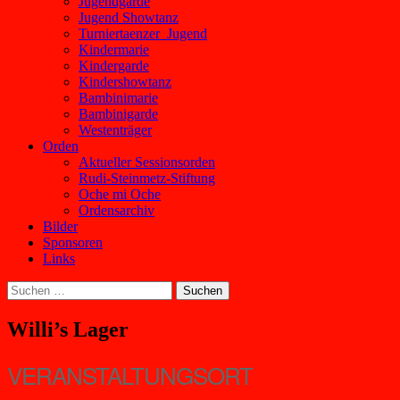
Jugendgarde
Jugend Showtanz
Turniertaenzer_Jugend
Kindermarie
Kindergarde
Kindershowtanz
Bambinimarie
Bambinigarde
Westenträger
Orden
Aktueller Sessionsorden
Rudi-Steinmetz-Stiftung
Oche mi Oche
Ordensarchiv
Bilder
Sponsoren
Links
Suchen
nach:
Willi’s Lager
VERANSTALTUNGSORT