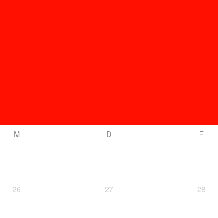
M
D
F
26
27
28