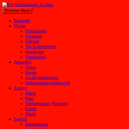
Zum
Inhalt
Suchen
Primäres Menü
springen
KG Eulenspiegel Aachen
Startseite
Verein
Präsidenten
Vorstand
Elferrat
Till Eulenspiegel
Senatoren
Vereinslied
Aktuelles
News
Presse
Archivmeldungen
Schaufensterwettbewerb
Tanzen
Marie
Paar
Turniertänzer_Senioren
Garde
Show
Jugend
Jugendmarie