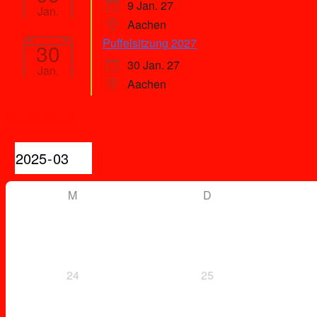
9 Jan. 27
Jan.
Aachen
Puffelsitzung 2027
30
30 Jan. 27
Jan.
Aachen
Kalender
M
D
24
25