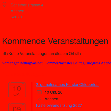
Scheibenstrasse 4
Aachen
52070
Kommende Veranstaltungen
<li>Keine Veranstaltungen an diesem Ort</li>
Beitragsnavigation
Vorheriger Beitrag
Saalbau Kommer
Nächster Beitrag
Eurogress Aach
Veranstaltungen
2. gemeinsames Forster Oktoberfest
10
10 Okt. 26
Okt.
Aachen
Fastelovvendsitzung 2027
09