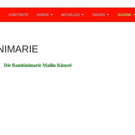
STARTSEITE
VEREIN
AKTUELLES
TANZEN
JUGEND
NIMARIE
Die Bambinimarie Mailin Künzel