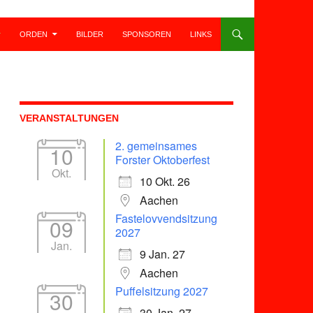
ORDEN
BILDER
SPONSOREN
LINKS
VERANSTALTUNGEN
2. gemeinsames
10
Forster Oktoberfest
Okt.
10 Okt. 26
Aachen
Fastelovvendsitzung
09
2027
Jan.
9 Jan. 27
Aachen
Puffelsitzung 2027
30
30 Jan. 27