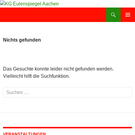
Zum
Inhalt
Suchen
KG Eulenspiegel Aachen
springen
PRIMÄR
MENÜ
Nichts gefunden
Das Gesuchte konnte leider nicht gefunden werden.
Vielleicht hilft die Suchfunktion.
Suchen
nach:
VERANSTALTUNGEN