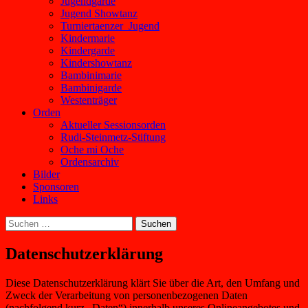
Jugendgarde
Jugend Showtanz
Turniertaenzer_Jugend
Kindermarie
Kindergarde
Kindershowtanz
Bambinimarie
Bambinigarde
Westenträger
Orden
Aktueller Sessionsorden
Rudi-Steinmetz-Stiftung
Oche mi Oche
Ordensarchiv
Bilder
Sponsoren
Links
Suchen
nach:
Datenschutzerklärung
Diese Datenschutzerklärung klärt Sie über die Art, den Umfang und
Zweck der Verarbeitung von personenbezogenen Daten
(nachfolgend kurz „Daten“) innerhalb unseres Onlineangebotes und