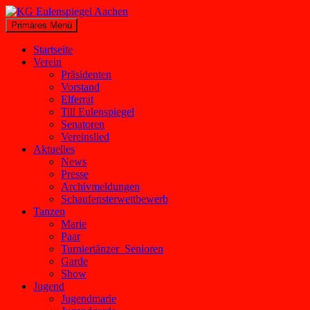
Zum
Inhalt
Suchen
Primäres Menü
springen
KG Eulenspiegel Aachen
Startseite
Verein
Präsidenten
Vorstand
Elferrat
Till Eulenspiegel
Senatoren
Vereinslied
Aktuelles
News
Presse
Archivmeldungen
Schaufensterwettbewerb
Tanzen
Marie
Paar
Turniertänzer_Senioren
Garde
Show
Jugend
Jugendmarie