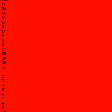
Fr.
Sa.
So.
M
D
M
D
F
S
S
27
28
29
30
31
1
2
3
4
5
6
7
8
9