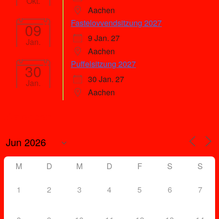
Okt.
Aachen
Fastelovvendsitzung 2027
09
9 Jan. 27
Jan.
Aachen
Puffelsitzung 2027
30
30 Jan. 27
Jan.
Aachen
Kalender
M
D
M
D
F
S
S
1
2
3
4
5
6
7