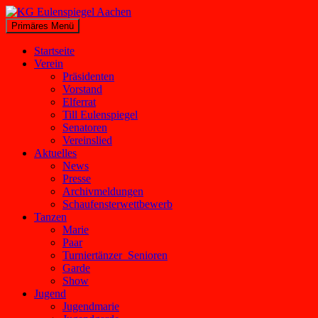
Zum
Inhalt
Suchen
Primäres Menü
springen
KG Eulenspiegel Aachen
Startseite
Verein
Präsidenten
Vorstand
Elferrat
Till Eulenspiegel
Senatoren
Vereinslied
Aktuelles
News
Presse
Archivmeldungen
Schaufensterwettbewerb
Tanzen
Marie
Paar
Turniertänzer_Senioren
Garde
Show
Jugend
Jugendmarie