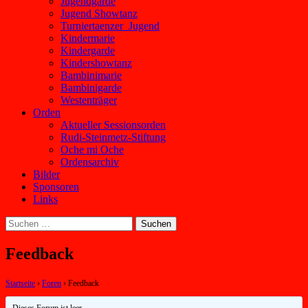
Jugendgarde
Jugend Showtanz
Turniertaenzer_Jugend
Kindermarie
Kindergarde
Kindershowtanz
Bambinimarie
Bambinigarde
Westenträger
Orden
Aktueller Sessionsorden
Rudi-Steinmetz-Stiftung
Oche mi Oche
Ordensarchiv
Bilder
Sponsoren
Links
Suchen
nach:
Feedback
Startseite
›
Foren
›
Feedback
Dieses Forum ist leer.