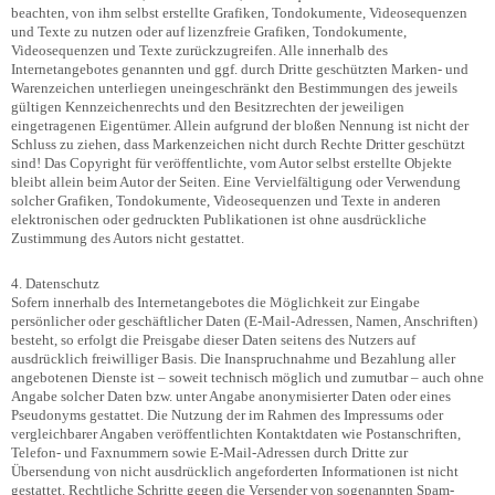
beachten, von ihm selbst erstellte Grafiken, Tondokumente, Videosequenzen
und Texte zu nutzen oder auf lizenzfreie Grafiken, Tondokumente,
Videosequenzen und Texte zurückzugreifen. Alle innerhalb des
Internetangebotes genannten und ggf. durch Dritte geschützten Marken- und
Warenzeichen unterliegen uneingeschränkt den Bestimmungen des jeweils
gültigen Kennzeichenrechts und den Besitzrechten der jeweiligen
eingetragenen Eigentümer. Allein aufgrund der bloßen Nennung ist nicht der
Schluss zu ziehen, dass Markenzeichen nicht durch Rechte Dritter geschützt
sind! Das Copyright für veröffentlichte, vom Autor selbst erstellte Objekte
bleibt allein beim Autor der Seiten. Eine Vervielfältigung oder Verwendung
solcher Grafiken, Tondokumente, Videosequenzen und Texte in anderen
elektronischen oder gedruckten Publikationen ist ohne ausdrückliche
Zustimmung des Autors nicht gestattet.
4. Datenschutz
Sofern innerhalb des Internetangebotes die Möglichkeit zur Eingabe
persönlicher oder geschäftlicher Daten (E-Mail-Adressen, Namen, Anschriften)
besteht, so erfolgt die Preisgabe dieser Daten seitens des Nutzers auf
ausdrücklich freiwilliger Basis. Die Inanspruchnahme und Bezahlung aller
angebotenen Dienste ist – soweit technisch möglich und zumutbar – auch ohne
Angabe solcher Daten bzw. unter Angabe anonymisierter Daten oder eines
Pseudonyms gestattet. Die Nutzung der im Rahmen des Impressums oder
vergleichbarer Angaben veröffentlichten Kontaktdaten wie Postanschriften,
Telefon- und Faxnummern sowie E-Mail-Adressen durch Dritte zur
Übersendung von nicht ausdrücklich angeforderten Informationen ist nicht
gestattet. Rechtliche Schritte gegen die Versender von sogenannten Spam-