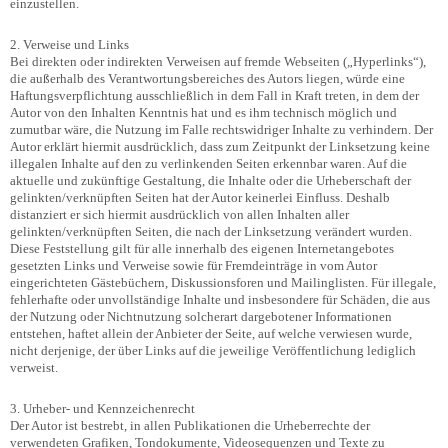
einzustellen.
2. Verweise und Links
Bei direkten oder indirekten Verweisen auf fremde Webseiten („Hyperlinks“),
die außerhalb des Verantwortungsbereiches des Autors liegen, würde eine
Haftungsverpflichtung ausschließlich in dem Fall in Kraft treten, in dem der
Autor von den Inhalten Kenntnis hat und es ihm technisch möglich und
zumutbar wäre, die Nutzung im Falle rechtswidriger Inhalte zu verhindern. Der
Autor erklärt hiermit ausdrücklich, dass zum Zeitpunkt der Linksetzung keine
illegalen Inhalte auf den zu verlinkenden Seiten erkennbar waren. Auf die
aktuelle und zukünftige Gestaltung, die Inhalte oder die Urheberschaft der
gelinkten/verknüpften Seiten hat der Autor keinerlei Einfluss. Deshalb
distanziert er sich hiermit ausdrücklich von allen Inhalten aller
gelinkten/verknüpften Seiten, die nach der Linksetzung verändert wurden.
Diese Feststellung gilt für alle innerhalb des eigenen Internetangebotes
gesetzten Links und Verweise sowie für Fremdeinträge in vom Autor
eingerichteten Gästebüchern, Diskussionsforen und Mailinglisten. Für illegale,
fehlerhafte oder unvollständige Inhalte und insbesondere für Schäden, die aus
der Nutzung oder Nichtnutzung solcherart dargebotener Informationen
entstehen, haftet allein der Anbieter der Seite, auf welche verwiesen wurde,
nicht derjenige, der über Links auf die jeweilige Veröffentlichung lediglich
verweist.
3. Urheber- und Kennzeichenrecht
Der Autor ist bestrebt, in allen Publikationen die Urheberrechte der
verwendeten Grafiken, Tondokumente, Videosequenzen und Texte zu