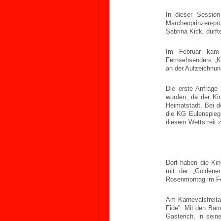
In dieser Session
Märchenprinzen-pr
Sabrina Kick, durf
Im Februar kam 
Fernsehsenders „K
an der Aufzeichnun
Die erste Anfrage
wurden, da der Kin
Heimatstadt. Bei d
die KG Eulenspiege
diesem Wettstreit z
Dort haben die Ki
mit der „Golden
Rosenmontag im Fe
Am Karnevalsfreitag
Fide”. Mit den Bam
Gasterich, in sei