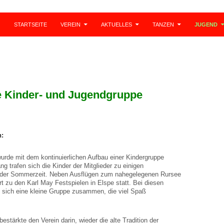
STARTSEITE
VEREIN
AKTUELLES
TANZEN
JUGEND
e Kinder- und Jugendgruppe
n:
urde mit dem kontinuierlichen Aufbau einer Kindergruppe
 trafen sich die Kinder der Mitglieder zu einigen
n der Sommerzeit. Neben Ausflügen zum nahegelegenen Rursee
t zu den Karl May Festspielen in Elspe statt. Bei diesen
 sich eine kleine Gruppe zusammen, die viel Spaß
estärkte den Verein darin, wieder die alte Tradition der