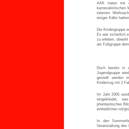
AAK traten mit 
karnevalistischen
internen Weihnac
eisiger Kälte hatt
Die Kindergruppe e
Es war sicherlich 
zu erleben, obwohl
als Fußgruppe dem
Doch bereits in 
Jugendgruppe wied
gestellt werden 
Kinderzug mit 2 Fa
Im Jahr 2005 wurde
eingekleidet, wa
phantastisches Bil
einheitlichen rot/g
In den Sommerfe
Veranstaltung des 