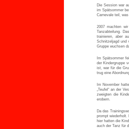
Die Session war au
im Spätsommer bei
Carnevale teil, wa
2007 machten wir
Tanzabteilung. Das
trainieren, aber
Schnitzeljagd und
Gruppe wuchsen da
Im Spätsommer feie
der Kindergruppe 
ist, war für die G
trug eine Abordnun
Im November hatte
„Teufel“ an der Ve
zweigten die Kind
erobern.
Da das Trainingsw
prompt wiederholt.
hier hatten die Ki
auch der Tanz für d