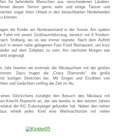
ffen für behinderte Menschen aus verschiedenen Ländern.
ahmen diesen Termin gerne wahr und einige Tänzer und
brachen sogar ihren Urlaub in den benachbarten Niederlanden
zu können.
gen die Kinder am Nordseestrand in der Sonne. Am späten
ie Fahrt mit einem Großraumfahrzeug, besetzt mit 8 Kindern-
nach Stolberg, wo es wie immer regnete. Nach dem Auftritt
noch in einem nahe gelegenen Fast Food Restaurant, um kurz
wieder auf dem Zeltplatz zu sein. Am nächsten Morgen war
rand angesagt.
n Jahr feierten wir erstmals die Nikolausfeier mit der großen
sammen. Dazu trugen die „Crazy Diamonds“, die große
mit lustigen Sketchen bei. Mit Singen und Erzählen von
ten und Gedichten verflog die Zeit im Nu.
 eines Glöckchens kündigte den Besuch des Nikolaus mit
n Knecht Ruprecht an, der wie bereits in den letzten Jahren
nslokal der KG Eulenspiegel gefunden hat. Neben den netten
aus erhielt jedes Kind eine Weihnachtstüre mit vielen