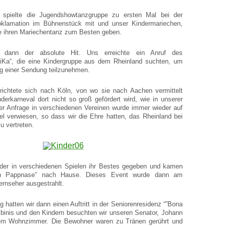
 spielte die Jugendshowtanzgruppe zu ersten Mal bei der
oklamation im Bühnenstück mit und unser Kindermariechen,
te ihren Mariechentanz zum Besten geben.
dann der absolute Hit. Uns erreichte ein Anruf des
iKa“, die eine Kindergruppe aus dem Rheinland suchten, um
g einer Sendung teilzunehmen.
 richtete sich nach Köln, von wo sie nach Aachen vermittelt
derkarneval dort nicht so groß gefördert wird, wie in unserer
er Anfrage in verschiedenen Vereinen wurde immer wieder auf
l verwiesen, so dass wir die Ehre hatten, das Rheinland bei
u vertreten.
nder in verschiedenen Spielen ihr Bestes gegeben und kamen
en Pappnase” nach Hause. Dieses Event wurde dann am
rnseher ausgestrahlt.
 hatten wir dann einen Auftritt in der Seniorenresidenz “”Bona
binis und den Kindern besuchten wir unseren Senator, Johann
nem Wohnzimmer. Die Bewohner waren zu Tränen gerührt und