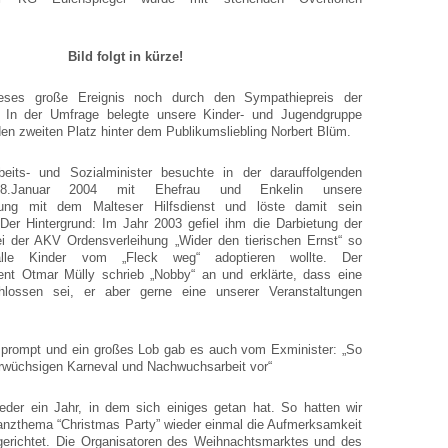
Bild folgt in kürze!
eses große Ereignis noch durch den Sympathiepreis der
 In der Umfrage belegte unsere Kinder- und Jugendgruppe
en zweiten Platz hinter dem Publikumsliebling Norbert Blüm.
eits- und Sozialminister besuchte in der darauffolgenden
.Januar 2004 mit Ehefrau und Enkelin unsere
zung mit dem Malteser Hilfsdienst und löste damit sein
Der Hintergrund: Im Jahr 2003 gefiel ihm die Darbietung der
ei der AKV Ordensverleihung „Wider den tierischen Ernst“ so
lle Kinder vom „Fleck weg“ adoptieren wollte. Der
dent Otmar Mülly schrieb „Nobby“ an und erklärte, dass eine
hlossen sei, er aber gerne eine unserer Veranstaltungen
h prompt und ein großes Lob gab es auch vom Exminister: „So
 urwüchsigen Karneval und Nachwuchsarbeit vor“
der ein Jahr, in dem sich einiges getan hat. So hatten wir
anzthema “Christmas Party” wieder einmal die Aufmerksamkeit
erichtet. Die Organisatoren des Weihnachtsmarktes und des