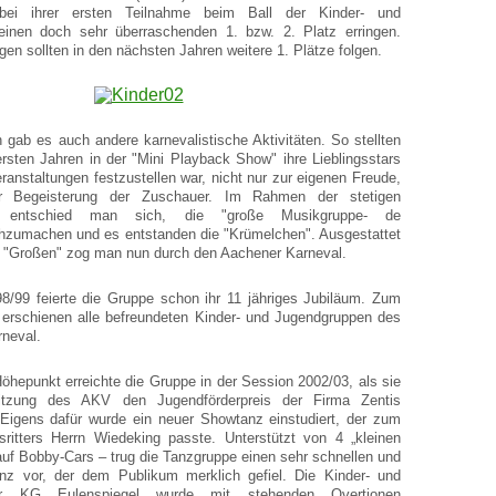
bei ihrer ersten Teilnahme beim Ball der Kinder- und
inen doch sehr überraschenden 1. bzw. 2. Platz erringen.
gen sollten in den nächsten Jahren weitere 1. Plätze folgen.
ab es auch andere karnevalistische Aktivitäten. So stellten
ersten Jahren in der "Mini Playback Show" ihre Lieblingsstars
ranstaltungen festzustellen war, nicht nur zur eigenen Freude,
r Begeisterung der Zuschauer. Im Rahmen der stetigen
ng entschied man sich, die "große Musikgruppe- de
hzumachen und es entstanden die "Krümelchen". Ausgestattet
r "Großen" zog man nun durch den Aachener Karneval.
8/99 feierte die Gruppe schon ihr 11 jähriges Jubiläum. Zum
erschienen alle befreundeten Kinder- und Jugendgruppen des
neval.
Höhepunkt erreichte die Gruppe in der Session 2002/03, als sie
itzung des AKV den Jugendförderpreis der Firma Zentis
 Eigens dafür wurde ein neuer Showtanz einstudiert, der zum
itters Herrn Wiedeking passte. Unterstützt von 4 „kleinen
auf Bobby-Cars – trug die Tanzgruppe einen sehr schnellen und
anz vor, der dem Publikum merklich gefiel. Die Kinder- und
er KG Eulenspiegel wurde mit stehenden Overtionen