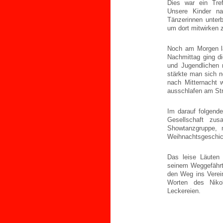
Dies war ein Tre
Unsere Kinder n
Tänzerinnen unter
um dort mitwirken 
Noch am Morgen la
Nachmittag ging d
und Jugendlichen 
stärkte man sich 
nach Mitternacht 
ausschlafen am St
Im darauf folgende
Gesellschaft zu
Showtanzgruppe, 
Weihnachtsgeschich
Das leise Läuten
seinem Weggefährte
den Weg ins Verei
Worten des Nikol
Leckereien.