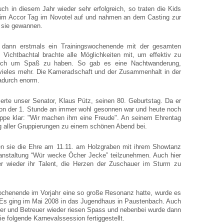
ch in diesem Jahr wieder sehr erfolgreich, so traten die Kids
m Accor Tag im Novotel auf und nahmen an dem Casting zur
s sie gewannen.
 dann erstmals ein Trainingswochenende mit der gesamten
 Vichtbachtal brachte alle Möglichkeiten mit, um effektiv zu
 auch um Spaß zu haben. So gab es eine Nachtwanderung,
 vieles mehr. Die Kameradschaft und der Zusammenhalt in der
durch enorm.
rte unser Senator, Klaus Pütz, seinen 80. Geburtstag. Da er
von der 1. Stunde an immer wohl gesonnen war und heute noch
ruppe klar: "Wir machen ihm eine Freude". An seinem Ehrentag
g aller Gruppierungen zu einem schönen Abend bei.
n sie die Ehre am 11.11. am Holzgraben mit ihrem Showtanz
ranstaltung “Wür wecke Öcher Jecke” teilzunehmen. Auch hier
er wieder ihr Talent, die Herzen der Zuschauer im Sturm zu
ochenende im Vorjahr eine so große Resonanz hatte, wurde es
 Es ging im Mai 2008 in das Jugendhaus in Paustenbach. Auch
nder und Betreuer wieder riesen Spass und nebenbei wurde dann
ie folgende Karnevalssession fertiggestellt.