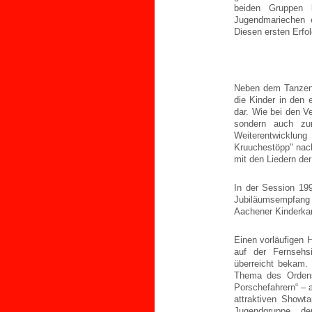
beiden Gruppen 
Jugendmariechen e
Diesen ersten Erfol
Neben dem Tanzen g
die Kinder in den 
dar. Wie bei den Ve
sondern auch zu
Weiterentwicklu
Kruuchestöpp" nac
mit den Liedern de
In der Session 199
Jubiläumsempfang 
Aachener Kinderkar
Einen vorläufigen 
auf der Fernsehs
überreicht bekam.
Thema des Ordensr
Porschefahrern“ – 
attraktiven Showt
Jugendgruppe d