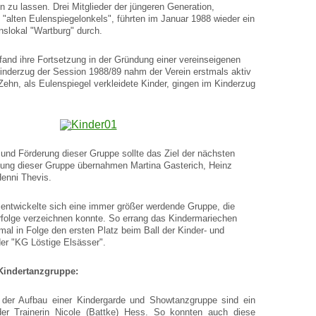
n zu lassen. Drei Mitglieder der jüngeren Generation,
 "alten Eulenspiegelonkels", führten im Januar 1988 wieder ein
nslokal "Wartburg" durch.
fand ihre Fortsetzung in der Gründung einer vereinseigenen
inderzug der Session 1988/89 nahm der Verein erstmals aktiv
Zehn, als Eulenspiegel verkleidete Kinder, gingen im Kinderzug
 und Förderung dieser Gruppe sollte das Ziel der nächsten
itung dieser Gruppe übernahmen Martina Gasterich, Heinz
enni Thevis.
 entwickelte sich eine immer größer werdende Gruppe, die
rfolge verzeichnen konnte. So errang das Kindermariechen
al in Folge den ersten Platz beim Ball der Kinder- und
er "KG Löstige Elsässer".
Kindertanzgruppe:
 der Aufbau einer Kindergarde und Showtanzgruppe sind ein
der Trainerin Nicole (Battke) Hess. So konnten auch diese