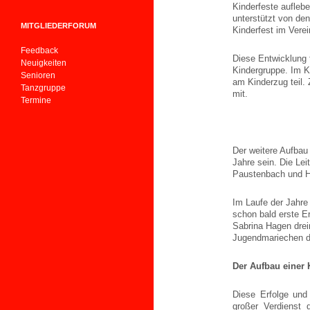
Kinderfeste auflebe
unterstützt von den
MITGLIEDERFORUM
Kinderfest im Verei
Feedback
Diese Entwicklung 
Neuigkeiten
Kindergruppe. Im K
Senioren
am Kinderzug teil. 
Tanzgruppe
mit.
Termine
Der weitere Aufbau
Jahre sein. Die Le
Paustenbach und H
Im Laufe der Jahre
schon bald erste E
Sabrina Hagen dreim
Jugendmariechen d
Der Aufbau einer 
Diese Erfolge und
großer Verdienst 