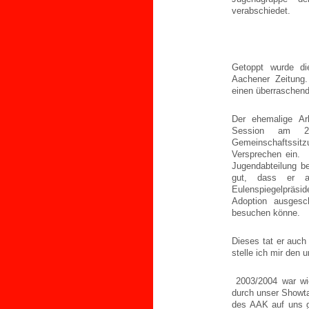
verabschiedet.
Getoppt wurde di
Aachener Zeitung.
einen überraschend
Der ehemalige Arb
Session am 28
Gemeinschaftssit
Versprechen ein. 
Jugendabteilung b
gut, dass er a
Eulenspiegelpräsi
Adoption ausgesc
besuchen könne.
Dieses tat er auc
stelle ich mir den
2003/2004 war wie
durch unser Showt
des AAK auf uns g