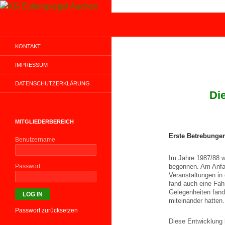
Zum
Inhalt
Suchen
KG Eulenspiegel Aachen
springen
KONTAKT
IMPRESSUM
DATENSCHUTZERKLÄRUNG
Di
MITGLIEDERBEREICH
Erste Betrebunge
Benutzername
Im Jahre 1987/88 w
Passwort
begonnen. Am Anfang
Veranstaltungen i
fand auch eine Fahr
Gelegenheiten fand
miteinander hatten.
Passwort zurücksetzen
Diese Entwicklung b