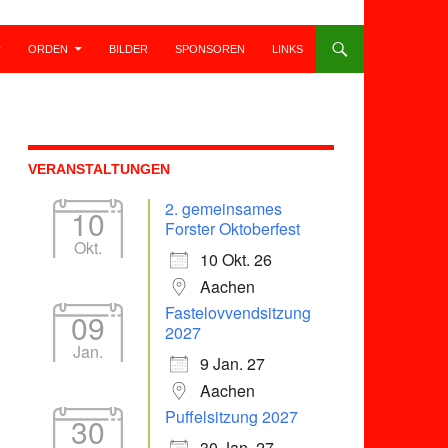
ORDEN
BILDER
SPONSOREN
LINKS
VERANSTALTUNGEN
2. gemeinsames
10
Forster Oktoberfest
Okt.
10 Okt. 26
Aachen
Fastelovvendsitzung
09
2027
Jan.
9 Jan. 27
Aachen
Puffelsitzung 2027
30
30 Jan. 27