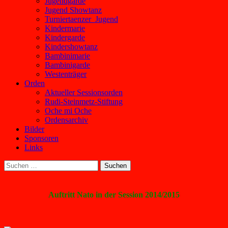
Jugendgarde
Jugend Showtanz
Turniertaenzer_Jugend
Kindermarie
Kindergarde
Kindershowtanz
Bambinimarie
Bambinigarde
Westenträger
Orden
Aktueller Sessionsorden
Rudi-Steinmetz-Stiftung
Oche mi Oche
Ordensarchiv
Bilder
Sponsoren
Links
Suchen
nach:
Auftritt Nato in der Session 2014/2015