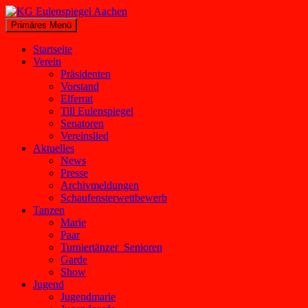
Zum
Inhalt
Suchen
Primäres Menü
springen
KG Eulenspiegel Aachen
Startseite
Verein
Präsidenten
Vorstand
Elferrat
Till Eulenspiegel
Senatoren
Vereinslied
Aktuelles
News
Presse
Archivmeldungen
Schaufensterwettbewerb
Tanzen
Marie
Paar
Turniertänzer_Senioren
Garde
Show
Jugend
Jugendmarie