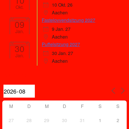
10
10 Okt. 26
Okt.
Aachen
Fastelovvendsitzung 2027
09
9 Jan. 27
Jan.
Aachen
Puffelsitzung 2027
30
30 Jan. 27
Jan.
Aachen
Kalender
M
D
M
D
F
S
S
27
28
29
30
31
1
2