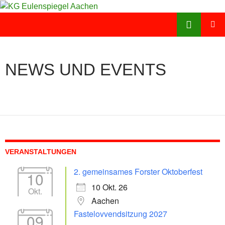
Zum
Inhalt
Suchen
KG Eulenspiegel Aachen
springen
PRIMÄR
MENÜ
NEWS UND EVENTS
VERANSTALTUNGEN
2. gemeinsames Forster Oktoberfest
10
10 Okt. 26
Okt.
Aachen
Fastelovvendsitzung 2027
09