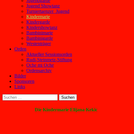
Jugendgarde
Jugend Showtanz
Turniertaenzer_Jugend
Kindermarie
Kindergarde
Kindershowtanz
Bambinimarie
Bambinigarde
Westenträger
Orden
Aktueller Sessionsorden
Rudi-Steinmetz-Stiftung
Oche mi Oche
Ordensarchiv
Bilder
Sponsoren
Links
Suchen
nach:
Die Kindermarie Elijana Kekic
Veranstaltungen