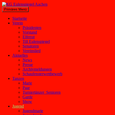
Zum
Inhalt
Suchen
Primäres Menü
springen
KG Eulenspiegel Aachen
Startseite
Verein
Präsidenten
Vorstand
Elferrat
Till Eulenspiegel
Senatoren
Vereinslied
Aktuelles
News
Presse
Archivmeldungen
Schaufensterwettbewerb
Tanzen
Marie
Paar
Turniertänzer_Senioren
Garde
Show
Jugend
Jugendmarie