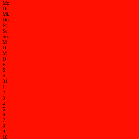
Mo.
Di.
Mi.
Do.
Fr.
Sa.
So.
M
D
M
D
F
S
S
31
1
2
3
4
5
6
7
8
9
10