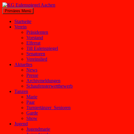
Zum
Inhalt
Suchen
Primäres Menü
springen
KG Eulenspiegel Aachen
Startseite
Verein
Präsidenten
Vorstand
Elferrat
Till Eulenspiegel
Senatoren
Vereinslied
Aktuelles
News
Presse
Archivmeldungen
Schaufensterwettbewerb
Tanzen
Marie
Paar
Turniertänzer_Senioren
Garde
Show
Jugend
Jugendmarie