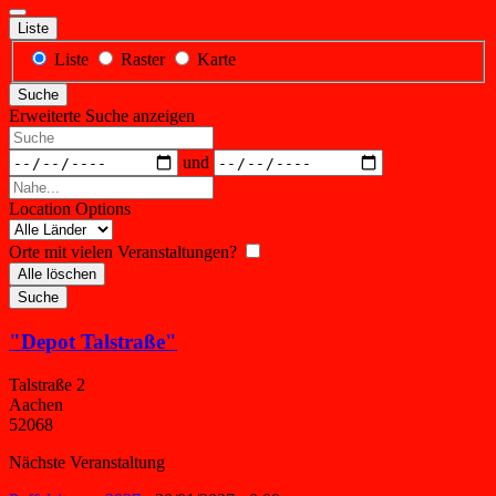
Liste
Anzeigetyp
Liste
Raster
Karte
für
Suche
Suchergebnisse
Erweiterte Suche anzeigen
Suche
Daten
und
Nahe...
Location Options
Land
Orte mit vielen Veranstaltungen?
Alle löschen
Suche
"Depot Talstraße"
Talstraße 2
Aachen
52068
Nächste Veranstaltung