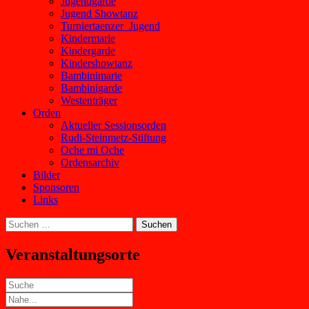
Jugendgarde
Jugend Showtanz
Turniertaenzer_Jugend
Kindermarie
Kindergarde
Kindershowtanz
Bambinimarie
Bambinigarde
Westenträger
Orden
Aktueller Sessionsorden
Rudi-Steinmetz-Stiftung
Oche mi Oche
Ordensarchiv
Bilder
Sponsoren
Links
Suchen
nach:
Veranstaltungsorte
Suche
Nahe...