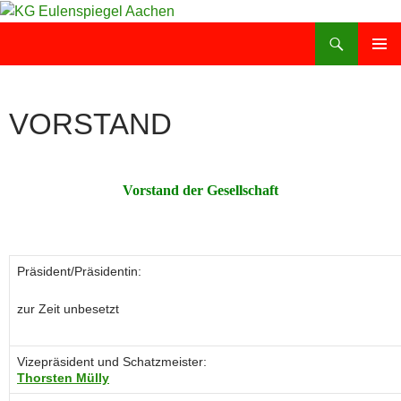
Zum
Inhalt
Suchen
KG Eulenspiegel Aachen
springen
PRIMÄR
MENÜ
VORSTAND
Vorstand der Gesellschaft
Präsident/Präsidentin:
zur Zeit unbesetzt
Vizepräsident und Schatzmeister:
Thorsten Mülly