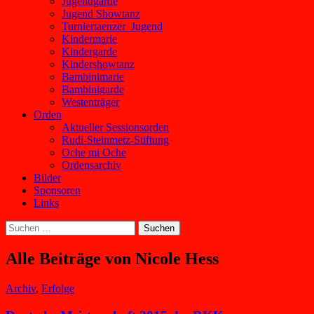
Jugendgarde
Jugend Showtanz
Turniertaenzer_Jugend
Kindermarie
Kindergarde
Kindershowtanz
Bambinimarie
Bambinigarde
Westenträger
Orden
Aktueller Sessionsorden
Rudi-Steinmetz-Stiftung
Oche mi Oche
Ordensarchiv
Bilder
Sponsoren
Links
Suchen
nach:
Alle Beiträge von Nicole Hess
Archiv
,
Erfolge