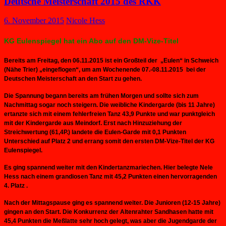
Deutsche Meisterschaft 2015 des RKK
6. November 2015
Nicole Hess
KG Eulenspiegel hat ein Abo auf den DM-Vize-Titel
Bereits am Freitag, den 06.11.2015 ist ein Großteil der „Eulen“ in Schweich
(Nähe Trier) „eingeflogen“, um am Wochenende 07.-08.11.2015 bei der
Deutschen Meisterschaft an den Start zu gehen.
Die Spannung begann bereits am frühen Morgen und sollte sich zum
Nachmittag sogar noch steigern. Die weibliche Kindergarde (bis 11 Jahre)
ertanzte sich mit einem fehlerfreien Tanz 43,9 Punkte und war punktgleich
mit der Kindergarde aus Meindorf. Erst nach Hinzuziehung der
Streichwertung (61,4P.) landete die Eulen-Garde mit 0,1 Punkten
Unterschied auf Platz 2 und errang somit den ersten DM-Vize-Titel der KG
Eulenspiegel.
Es ging spannend weiter mit den Kindertanzmariechen. Hier belegte Nele
Hess nach einem grandiosen Tanz mit 45,2 Punkten einen hervorragenden
4. Platz .
Nach der Mittagspause ging es spannend weiter. Die Junioren (12-15 Jahre)
gingen an den Start. Die Konkurrenz der Altenrahter Sandhasen hatte mit
45,4 Punkten die Meßlatte sehr hoch gelegt, was aber die Jugendgarde der