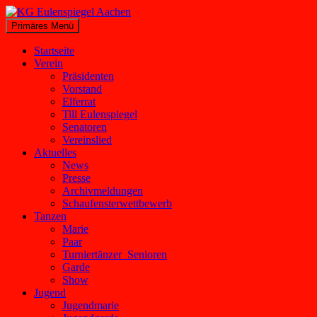
Zum
Inhalt
Suchen
Primäres Menü
springen
KG Eulenspiegel Aachen
Startseite
Verein
Präsidenten
Vorstand
Elferrat
Till Eulenspiegel
Senatoren
Vereinslied
Aktuelles
News
Presse
Archivmeldungen
Schaufensterwettbewerb
Tanzen
Marie
Paar
Turniertänzer_Senioren
Garde
Show
Jugend
Jugendmarie