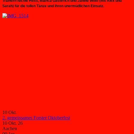
Trainern Nicole Hess, Bianca Gasterich und Janine Wolff (mit Alex und
Sarah) für die tollen Tänze und ihren unermüdlichen Einsatz.
Veranstaltungen
10
Okt.
2. gemeinsames Forster Oktoberfest
10 Okt. 26
Aachen
09
Jan.