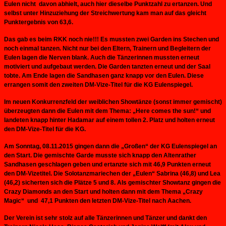
Eulen nicht davon abhielt, auch hier dieselbe Punktzahl zu ertanzen. Und
selbst unter Hinzuziehung der Streichwertung kam man auf das gleicht
Punktergebnis von 63,6.
Das gab es beim RKK noch nie!!! Es mussten zwei Garden ins Stechen und
noch einmal tanzen. Nicht nur bei den Eltern, Trainern und Begleitern der
Eulen lagen die Nerven blank. Auch die Tänzerinnen mussten erneut
motiviert und aufgebaut werden. Die Garden tanzten erneut und der Saal
tobte. Am Ende lagen die Sandhasen ganz knapp vor den Eulen. Diese
errangen somit den zweiten DM-Vize-Titel für die KG Eulenspiegel.
Im neuen Konkurrenzfeld der weiblichen Showtänze (sonst immer gemischt)
überzeugten dann die Eulen mit dem Thema: „Here comes the sun!“ und
landeten knapp hinter Hadamar auf einem tollen 2. Platz und holten erneut
den DM-Vize-Titel für die KG.
Am Sonntag, 08.11.2015 gingen dann die „Großen“ der KG Eulenspiegel an
den Start. Die gemischte Garde musste sich knapp den Altenrather
Sandhasen geschlagen geben und ertanzte sich mit 46,9 Punkten erneut
den DM-Vizetitel. Die Solotanzmariechen der „Eulen“ Sabrina (46,8) und Lea
(46,2) sicherten sich die Plätze 5 und 8. Als gemischter Showtanz gingen die
Crazy Diamonds an den Start und holten dann mit dem Thema „Crazy
Magic“ und 47,1 Punkten den letzten DM-Vize-Titel nach Aachen.
Der Verein ist sehr stolz auf alle Tänzerinnen und Tänzer und dankt den