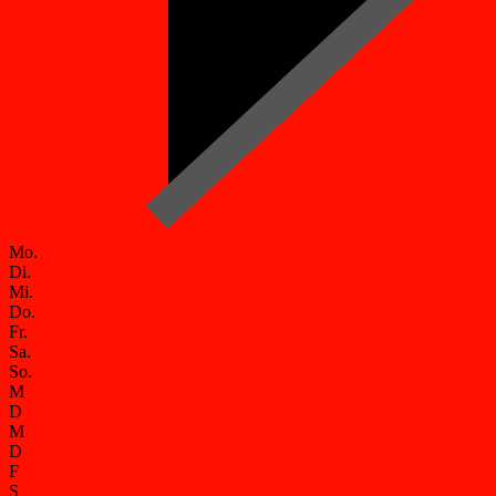
Mo.
Di.
Mi.
Do.
Fr.
Sa.
So.
M
D
M
D
F
S