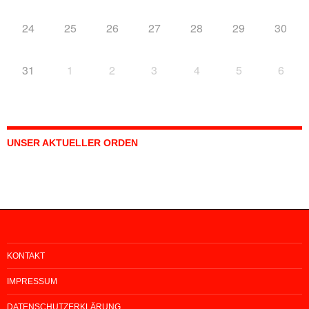
24
25
26
27
28
29
30
31
1
2
3
4
5
6
UNSER AKTUELLER ORDEN
KONTAKT
IMPRESSUM
DATENSCHUTZERKLÄRUNG