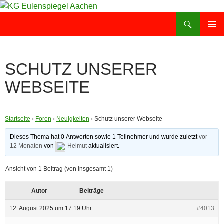
Zum
Inhalt
Suchen
KG Eulenspiegel Aachen
springen
PRIMÄR
MENÜ
SCHUTZ UNSERER
WEBSEITE
Startseite
›
Foren
›
Neuigkeiten
›
Schutz unserer Webseite
Dieses Thema hat 0 Antworten sowie 1 Teilnehmer und wurde zuletzt
vor
12 Monaten
von
Helmut
aktualisiert.
Ansicht von 1 Beitrag (von insgesamt 1)
Autor
Beiträge
12. August 2025 um 17:19 Uhr
#4013