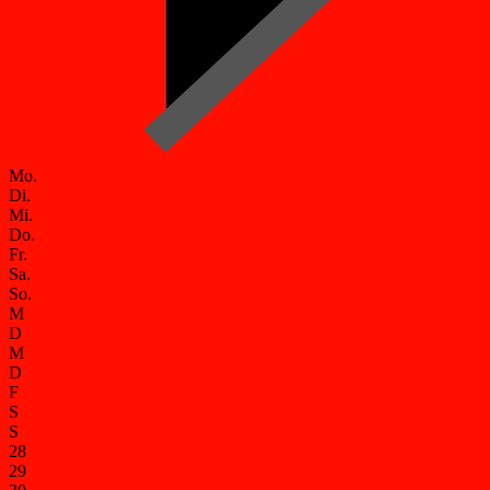
Mo.
Di.
Mi.
Do.
Fr.
Sa.
So.
M
D
M
D
F
S
S
28
29