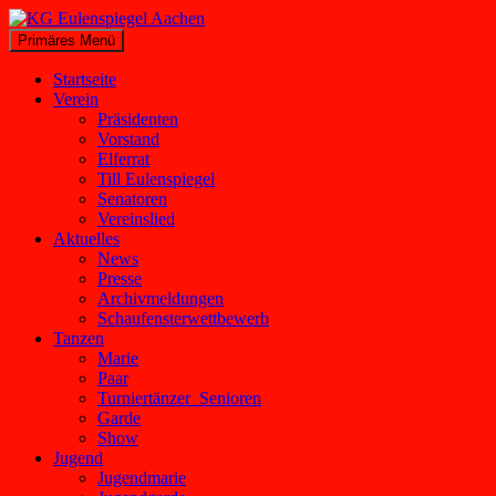
Zum
Inhalt
Suchen
Primäres Menü
springen
KG Eulenspiegel Aachen
Startseite
Verein
Präsidenten
Vorstand
Elferrat
Till Eulenspiegel
Senatoren
Vereinslied
Aktuelles
News
Presse
Archivmeldungen
Schaufensterwettbewerb
Tanzen
Marie
Paar
Turniertänzer_Senioren
Garde
Show
Jugend
Jugendmarie