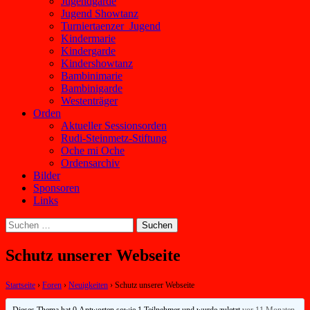
Jugendgarde
Jugend Showtanz
Turniertaenzer_Jugend
Kindermarie
Kindergarde
Kindershowtanz
Bambinimarie
Bambinigarde
Westenträger
Orden
Aktueller Sessionsorden
Rudi-Steinmetz-Stiftung
Oche mi Oche
Ordensarchiv
Bilder
Sponsoren
Links
Suchen
nach:
Schutz unserer Webseite
Startseite
›
Foren
›
Neuigkeiten
›
Schutz unserer Webseite
Dieses Thema hat 0 Antworten sowie 1 Teilnehmer und wurde zuletzt
vor 11 Monaten,