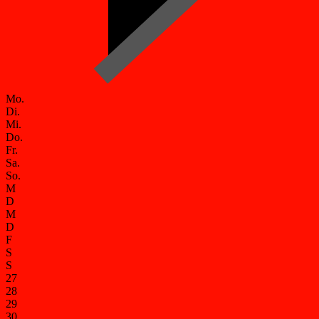
Mo.
Di.
Mi.
Do.
Fr.
Sa.
So.
M
D
M
D
F
S
S
27
28
29
30