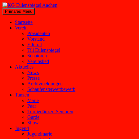
Zum
Inhalt
Suchen
Primäres Menü
springen
KG Eulenspiegel Aachen
Startseite
Verein
Präsidenten
Vorstand
Elferrat
Till Eulenspiegel
Senatoren
Vereinslied
Aktuelles
News
Presse
Archivmeldungen
Schaufensterwettbewerb
Tanzen
Marie
Paar
Turniertänzer_Senioren
Garde
Show
Jugend
Jugendmarie