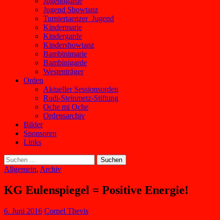
Jugendgarde
Jugend Showtanz
Turniertaenzer_Jugend
Kindermarie
Kindergarde
Kindershowtanz
Bambinimarie
Bambinigarde
Westenträger
Orden
Aktueller Sessionsorden
Rudi-Steinmetz-Stiftung
Oche mi Oche
Ordensarchiv
Bilder
Sponsoren
Links
Suchen
nach:
Allgemein
,
Archiv
KG Eulenspiegel = Positive Energie!
6. Juni 2016
Cornel Thevis