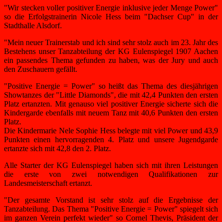
"Wir stecken voller positiver Energie inklusive jeder Menge Power"
so die Erfolgstrainerin Nicole Hess beim "Dachser Cup" in der
Stadthalle Alsdorf.
"Mein neuer Trainerstab und ich sind sehr stolz auch im 23. Jahr des
Bestehens unser Tanzabteilung der KG Eulenspiegel 1907 Aachen
ein passendes Thema gefunden zu haben, was der Jury und auch
den Zuschauern gefällt.
"Positive Energie = Power" so heißt das Thema des diesjährigen
Showtanzes der "Little Diamonds", die mit 42,4 Punkten den ersten
Platz ertanzten. Mit genauso viel positiver Energie sicherte sich die
Kindergarde ebenfalls mit neuem Tanz mit 40,6 Punkten den ersten
Platz.
Die Kindermarie Nele Sophie Hess belegte mit viel Power und 43,9
Punkten einen hervorragenden 4. Platz und unsere Jugendgarde
ertanzte sich mit 42,8 den 2. Platz.
Alle Starter der KG Eulenspiegel haben sich mit ihren Leistungen
die erste von zwei notwendigen Qualifikationen zur
Landesmeisterschaft ertanzt.
"Der gesamte Vorstand ist sehr stolz auf die Ergebnisse der
Tanzabteilung. Das Thema "Positive Energie = Power" spiegelt sich
im ganzen Verein perfekt wieder" so Cornel Thevis, Präsident der