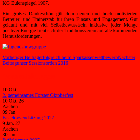
KG Eulenspiegel 1907.
Ein großes Dankeschön gilt dem neuen und hoch motivierten
Betreuer- und Trainerstab für ihren Einsatz und Engagement. Gut
gelaunt und mit viel Selbstbewusstsein inklusive jeder Menge
positiver Energie freut sich der Traditionsverein auf alle kommenden
Herausforderungen.
Beitragsnavigation
Vorheriger Beitrag
erfolgreich beim Sparkassenwettbewerb
Nächster
Beitrag
unser Sessionsorden 2016
Veranstaltungen
10
Okt.
2. gemeinsames Forster Oktoberfest
10 Okt. 26
Aachen
09
Jan.
Fastelovvendsitzung 2027
9 Jan. 27
Aachen
30
Jan.