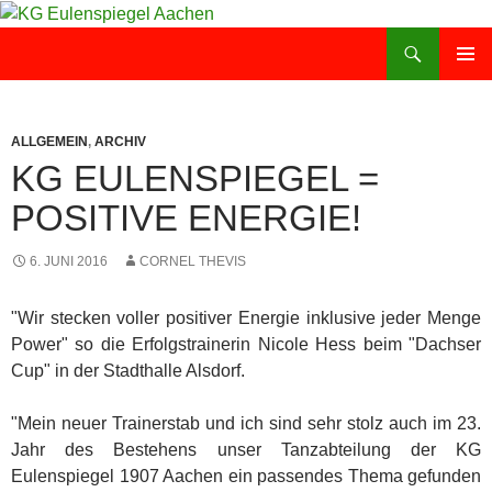
Zum
Inhalt
Suchen
KG Eulenspiegel Aachen
springen
PRIMÄR
MENÜ
ALLGEMEIN
,
ARCHIV
KG EULENSPIEGEL =
POSITIVE ENERGIE!
6. JUNI 2016
CORNEL THEVIS
"Wir stecken voller positiver Energie inklusive jeder Menge
Power" so die Erfolgstrainerin Nicole Hess beim "Dachser
Cup" in der Stadthalle Alsdorf.
"Mein neuer Trainerstab und ich sind sehr stolz auch im 23.
Jahr des Bestehens unser Tanzabteilung der KG
Eulenspiegel 1907 Aachen ein passendes Thema gefunden